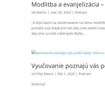
Modlitba a evanjelizácia 
od
Martin
|
mar 30, 2023
|
Podcast
„V tejto kazni sa zameriavame na tému modlitby
prináša svoj dotyk pre nás aby sme vedeli zís
aby sme sa stali nástrojom Božej...
Vyučovanie poznajú vás po
od
Filip Mazur
|
feb 1, 2020
|
Podcast
Stiahnuť: