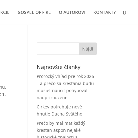
KCIE
GOSPEL OF FIRE
O AUTOROVI
KONTAKTY
Najnovšie články
Prorocký vhľad pre rok 2026
– a prečo sa kresťania budú
amu,
musieť naučiť pohybovať
 1.
nadprirodzene
Cirkev potrebuje nové
hnutie Ducha Svätého
Prečo by mal mať každý
kresťan aspoň nejaké
historické znalosti a