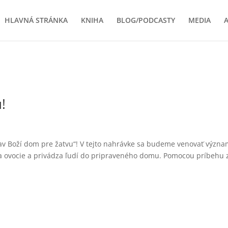
HLAVNÁ STRÁNKA
KNIHA
BLOG/PODCASTY
MEDIA
A
!
prav Boží dom pre žatvu“! V tejto nahrávke sa budeme venovať význ
ša ovocie a privádza ľudí do pripraveného domu. Pomocou príbehu z