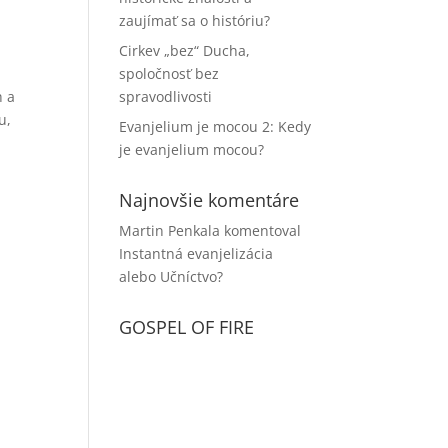
zaujímať sa o históriu?
Cirkev „bez“ Ducha,
spoločnosť bez
h a
spravodlivosti
u,
Evanjelium je mocou 2: Kedy
je evanjelium mocou?
Najnovšie komentáre
Martin Penkala
komentoval
Instantná evanjelizácia
alebo Učníctvo?
GOSPEL OF FIRE