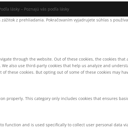
odľa lásky – Poznajú vás podľa lásky
 zážitok z prehliadania. Pokračovaním vyjadrujete súhlas s použív
vigate through the website. Out of these cookies, the cookies that
te. We also use third-party cookies that help us analyze and unders
t of these cookies. But opting out of some of these cookies may ha
ion properly. This category only includes cookies that ensures basic
to function and is used specifically to collect user personal data 