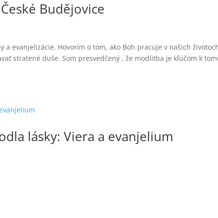
– České Budějovice
 a evanjelizácie. Hovorím o tom, ako Boh pracuje v našich životoc
kavať stratené duše. Som presvedčený , že modlitba je kľúčom k tom
dla lásky: Viera a evanjelium