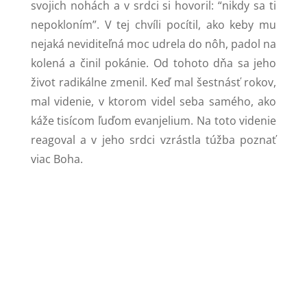
svojich nohách a v srdci si hovoril: “nikdy sa ti
nepokloním”. V tej chvíli pocítil, ako keby mu
nejaká neviditeľná moc udrela do nôh, padol na
kolená a činil pokánie. Od tohoto dňa sa jeho
život radikálne zmenil. Keď mal šestnásť rokov,
mal videnie, v ktorom videl seba samého, ako
káže tisícom ľuďom evanjelium. Na toto videnie
reagoval a v jeho srdci vzrástla túžba poznať
viac Boha.
PRIVÍTANIE NA STRÁNKE