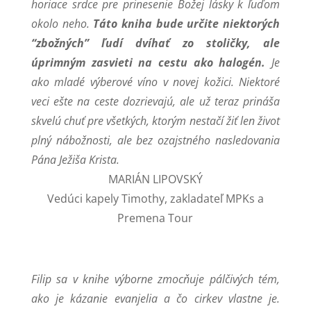
horiace srdce pre prinesenie Božej lásky k ľuďom
okolo neho.
Táto kniha bude určite niektorých
“zbožných” ľudí dvíhať zo stoličky, ale
úprimným zasvieti na cestu ako halogén.
Je
ako mladé výberové víno v novej kožici. Niektoré
veci ešte na ceste dozrievajú, ale už teraz prináša
skvelú chuť pre všetkých, ktorým nestačí žiť len život
plný nábožnosti, ale bez ozajstného nasledovania
Pána Ježiša Krista.
MARIÁN LIPOVSKÝ
Vedúci kapely Timothy, zakladateľ MPKs a
Premena Tour
Filip sa v knihe výborne zmocňuje pálčivých tém,
ako je kázanie evanjelia a čo cirkev vlastne je.