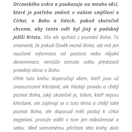
Otcovského srdce a poukazuje na mnoho věcí,
které je potřeba změnit v našem smýšlení o
Církvi, o Bohu a lidech, pokud skutečně
chceme, aby tento svět byl jiný a podobný
Ježíši Kristu.
Vše ale vychází z poznání Boha. To
znamená, že pokud člověk nezná Boha, ale má jen
naučené informace od pastora nebo nějaké
denominace, nemůže tomuto světu představit
pravdivý obraz o Bohu.
Vřele tuto knihu doporučuji všem, kteří jsou už
znovuzrození křesťané, ale hledají pravdu a chtějí
poznat Boha, jaký skutečně je, lidem, kteří nejsou
křesťané, ale zajímají se o toto téma a chtějí také
poznat Boha, ale doposud měli postoj k církvi
negativní, protože viděli v tom jen náboženství a
sektu. Mně samotnému přečtení této knihy dalo