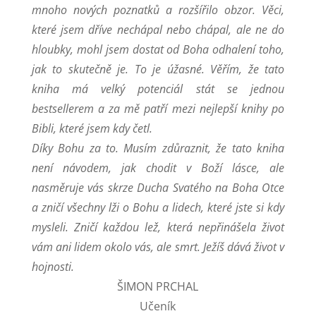
mnoho nových poznatků a rozšířilo obzor. Věci,
které jsem dříve nechápal nebo chápal, ale ne do
hloubky, mohl jsem dostat od Boha odhalení toho,
jak to skutečně je. To je úžasné. Věřím, že tato
kniha má velký potenciál stát se jednou
bestsellerem a za mě patří mezi nejlepší knihy po
Bibli, které jsem kdy četl.
Díky Bohu za to. Musím zdůraznit, že tato kniha
není návodem, jak chodit v Boží lásce, ale
nasměruje vás skrze Ducha Svatého na Boha Otce
a zničí všechny lži o Bohu a lidech, které jste si kdy
mysleli. Zničí každou lež, která nepřinášela život
vám ani lidem okolo vás, ale smrt. Ježíš dává život v
hojnosti.
ŠIMON PRCHAL
Učeník