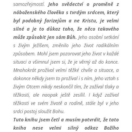
samozřejmostí.
Jeho svědectví o proměně z
náboženského člověka s tvrdým srdcem, který
byl podobný farizejům a ne Kristu, je velmi
silné a je to důkaz toho, že něco takového
může způsobit jen sám Bůh.
Jeho osobní setkání
s živým Ježíšem, změnilo jeho život radikálním
způsobem. Mohl jsem pozorovat jeho život v každé
situaci a všimnul jsem si, že je věrný až do konce.
Mnohokrát prožíval velmi těžké chvíle a situace, a
dokonce někdy jsem to prožíval i s ním. Jeho vztah s
živým Otcem nikdy neskončil tím, že zažíval tlaky a
těžkosti, ale naopak ještě zesílil. I když zažíval
těžkosti ve svém životě a rodině, stále byl v jeho
srdci postoj sloužit Bohu.
Tuto knihu jsem četl a musím potvrdit, že tato
kniha nese velmi silný odkaz Božího