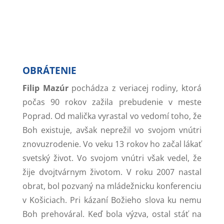
Filip Mazúr
OBRÁTENIE
Filip Mazúr
pochádza z veriacej rodiny, ktorá
počas 90 rokov zažila prebudenie v meste
Poprad. Od malička vyrastal vo vedomí toho, že
Boh existuje, avšak neprežil vo svojom vnútri
znovuzrodenie. Vo veku 13 rokov ho začal lákať
svetský život. Vo svojom vnútri však vedel, že
žije dvojtvárnym životom. V roku 2007 nastal
obrat, bol pozvaný na mládežnicku konferenciu
v Košiciach. Pri kázaní Božieho slova ku nemu
Boh prehováral. Keď bola výzva, ostal stáť na