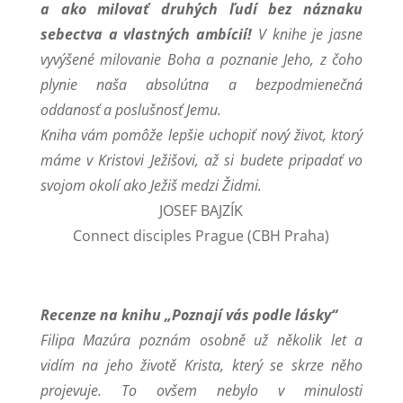
a ako milovať druhých ľudí bez náznaku
sebectva a vlastných ambícií!
V knihe je jasne
vyvýšené milovanie Boha a poznanie Jeho, z čoho
plynie naša absolútna a bezpodmienečná
oddanosť a poslušnosť Jemu.
Kniha vám pomôže lepšie uchopiť nový život, ktorý
máme v Kristovi Ježišovi, až si budete pripadať vo
svojom okolí ako Ježiš medzi Židmi.
JOSEF BAJZÍK
Connect disciples Prague (CBH Praha)
Recenze na knihu „Poznají vás podle lásky“
Filipa Mazúra poznám osobně už několik let a
vidím na jeho životě Krista, který se skrze něho
projevuje. To ovšem nebylo v minulosti