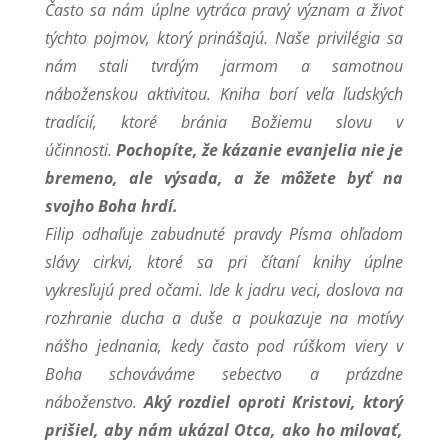
Často sa nám úplne vytráca pravý význam a život
týchto pojmov, ktorý prinášajú. Naše privilégia sa
nám stali tvrdým jarmom a samotnou
náboženskou aktivitou. Kniha borí veľa ľudských
tradícií, ktoré bránia Božiemu slovu v
účinnosti.
Pochopíte, že kázanie evanjelia nie je
bremeno, ale výsada, a že môžete byť na
svojho Boha hrdí.
Filip odhaľuje zabudnuté pravdy Písma ohľadom
slávy cirkvi, ktoré sa pri čítaní knihy úplne
vykresľujú pred očami. Ide k jadru veci, doslova na
rozhranie ducha a duše a poukazuje na motívy
nášho jednania, kedy často pod rúškom viery v
Boha schováváme sebectvo a prázdne
náboženstvo.
Aký rozdiel oproti Kristovi, ktorý
prišiel, aby nám ukázal Otca, ako ho milovať,