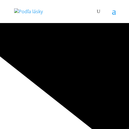
Kniha o tom, aké by malo byť srdce človeka,
ktorý prináša evanjelium. Kniha, ktorá vás
nenechá bez vnútornej premeny.