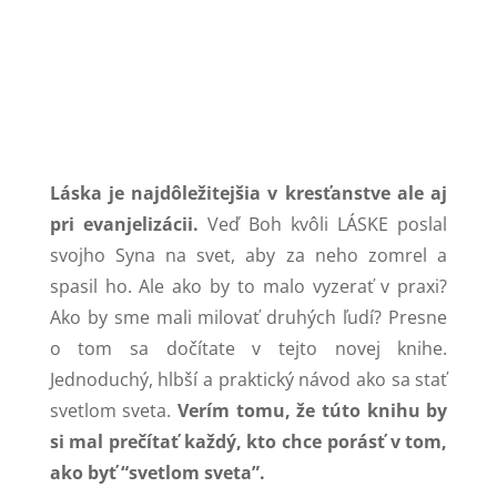
Láska je najdôležitejšia v kresťanstve ale aj
pri evanjelizácii.
Veď Boh kvôli LÁSKE poslal
svojho Syna na svet, aby za neho zomrel a
spasil ho. Ale ako by to malo vyzerať v praxi?
Ako by sme mali milovať druhých ľudí? Presne
o tom sa dočítate v tejto novej knihe.
Jednoduchý, hlbší a praktický návod ako sa stať
svetlom sveta.
Verím tomu, že túto knihu by
si mal prečítať každý, kto chce porásť v tom,
ako byť “svetlom sveta”.