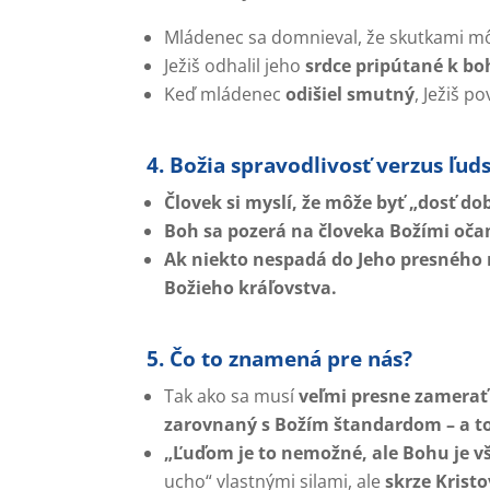
Mládenec sa domnieval, že skutkami m
Ježiš odhalil jeho
srdce pripútané k bo
Keď mládenec
odišiel smutný
, Ježiš 
4. Božia spravodlivosť verzus ľud
Človek si myslí, že môže byť „dosť do
Boh sa pozerá na človeka Božími oča
Ak niekto nespadá do Jeho presného 
Božieho kráľovstva.
5. Čo to znamená pre nás?
Tak ako sa musí
veľmi presne zamerať 
zarovnaný s Božím štandardom – a to 
„Ľuďom je to nemožné, ale Bohu je v
ucho“ vlastnými silami, ale
skrze Krist