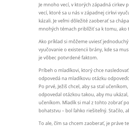
Je mnoho vecí, v ktorých západná cirkev 
vecí, ktoré sa u nás v západnej cirkvi vyuču
kázali. Je veľmi dôležité zaoberať sa chá
mnohých témach priblížiť sa k tomu, ako 
Ako príklad si môžeme uviesť jednoduchý
vyučovanie o existencii brány, kde sa muse
je vôbec potvrdené faktom.
Príbeh o mladíkovi, ktorý chce nasledovať Kr
odpovedá na mladíkovu otázku odpoveďou
Po prvé, Ježiš chcel, aby sa stal učeníkom
odpovedal otázkou takou, aby mu ukázal, ž
učeníkom. Mladík si mal z tohto zobrať pon
bohatstvu – bol ľahko riešiteľný. Stačilo, 
To ale, čím sa chcem zaoberať, je práve te