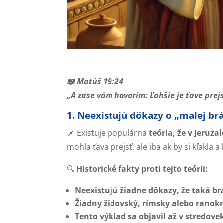
📖 Matúš 19:24
„A zase vám hovorím: Ľahšie je ťave prej
1. Neexistujú dôkazy o „malej br
📌 Existuje populárna
teória, že v Jeruz
mohla ťava prejsť, ale iba ak by si kľakla 
🔍
Historické fakty proti tejto teórii:
Neexistujú žiadne dôkazy, že taká brá
Žiadny židovský, rímsky alebo ranok
Tento výklad sa objavil až v stredoveku