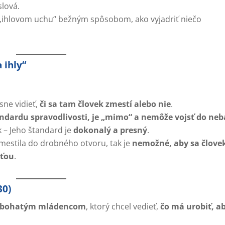
slová.
 „ihlovom uchu“ bežným spôsobom, ako vyjadriť niečo
 ihly“
sne vidieť,
či sa tam človek zmestí alebo nie
.
ndardu spravodlivosti, je „mimo“ a nemôže vojsť do neb
k – Jeho štandard je
dokonalý a presný
.
zmestila do drobného otvoru, tak je
nemožné, aby sa člove
sťou
.
30)
bohatým mládencom
, ktorý chcel vedieť,
čo má urobiť, a