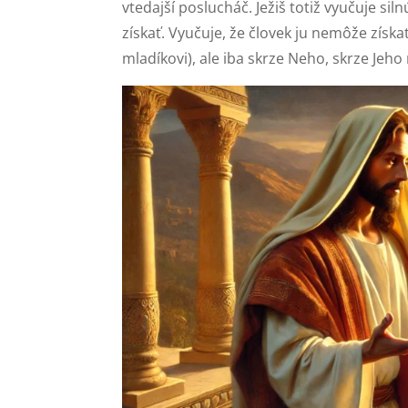
vtedajší poslucháč. Ježiš totiž vyučuje sil
získať. Vyučuje, že človek ju nemôže získ
mladíkovi), ale iba skrze Neho, skrze Jeho