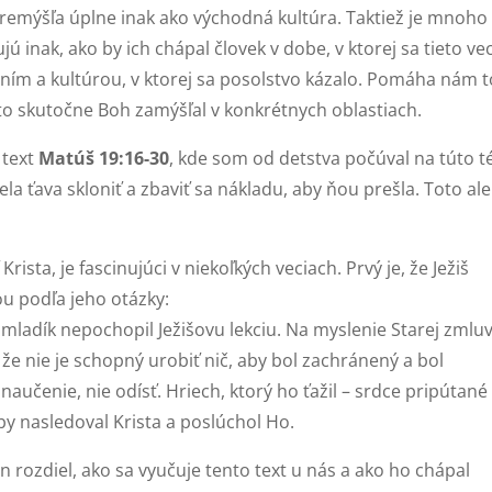
premýšľa úplne inak ako východná kultúra. Taktiež je mnoho
jú inak, ako by ich chápal človek v dobe, v ktorej sa tieto vec
paním a kultúrou, v ktorej sa posolstvo kázalo. Pomáha nám t
to skutočne Boh zamýšľal v konkrétnych oblastiach.
 text
Matúš 19:16-30
, kde som od detstva počúval na túto 
la ťava skloniť a zbaviť sa nákladu, aby ňou prešla. Toto ale
ista, je fascinujúci v niekoľkých veciach. Prvý je, že Ježiš
 podľa jeho otázky:
, mladík nepochopil Ježišovu lekciu. Na myslenie Starej zmlu
e nie je schopný urobiť nič, aby bol zachránený a bol
aučenie, nie odísť. Hriech, ktorý ho ťažil – srdce pripútané
aby nasledoval Krista a poslúchol Ho.
n rozdiel, ako sa vyučuje tento text u nás a ako ho chápal