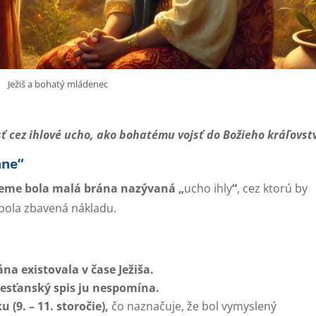
Ježiš a bohatý mládenec
sť cez ihlové ucho, ako bohatému vojsť do Božieho kráľovst
áne“
aleme bola malá brána nazývaná „
ucho ihly
“
, cez ktorú by
a bola zbavená nákladu.
na existovala v čase Ježiša.
resťanský spis ju nespomína.
 (9. – 11. storočie),
čo naznačuje, že bol vymyslený