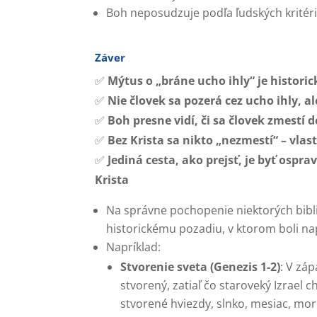
Boh neposudzuje podľa ľudských kritérií
Záver
✅
Mýtus o „bráne ucho ihly“ je histori
✅
Nie človek sa pozerá cez ucho ihly, a
✅
Boh presne vidí, či sa človek zmestí
✅
Bez Krista sa nikto „nezmestí“ – vlas
✅
Jediná cesta, ako prejsť, je byť ospr
Krista
Na správne pochopenie niektorých bibl
historickému pozadiu, v ktorom boli na
Napríklad:
Stvorenie sveta (Genezis 1-2)
: V zá
stvorený, zatiaľ čo staroveký Izrael 
stvorené hviezdy, slnko, mesiac, mo