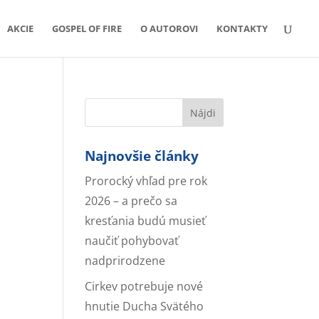
AKCIE
GOSPEL OF FIRE
O AUTOROVI
KONTAKTY
Najnovšie články
Prorocký vhľad pre rok
2026 – a prečo sa
kresťania budú musieť
naučiť pohybovať
nadprirodzene
Cirkev potrebuje nové
hnutie Ducha Svätého