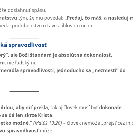
ôže dosiahnuť spásu.
hatstvu
tým, že mu povedal:
„Predaj, čo máš, a nasleduj 
povedal podobenstvo o ťave a ihlovom uchu.
ská spravodlivosť
brý“, ale Boží štandard je absolútna dokonalosť.
mi
, nie ľudskými.
meradla spravodlivosti, jednoducho sa „nezmestí“ do
ihlou, aby niť prešla
, tak aj človek musí byť
dokonale
sa dá len skrze Krista
.
šetko možné.“
(Matúš 19:26)
– človek nemôže „prejsť cez ihl
ovu spravodlivosť
môže.