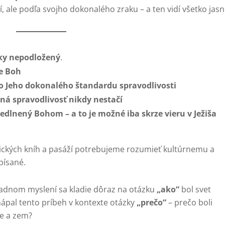
, ale podľa svojho dokonalého zraku – a ten vidí všetko jasn
cky nepodložený
.
le Boh
 do Jeho dokonalého štandardu spravodlivosti
tná spravodlivosť nikdy nestačí
avedlnený Bohom – a to je možné iba skrze vieru v Ježiša
ických kníh a pasáží potrebujeme rozumieť kultúrnemu a
písané.
padnom myslení sa kladie dôraz na otázku
„ako“
bol svet
chápal tento príbeh v kontexte otázky
„prečo“
– prečo boli
re a zem?