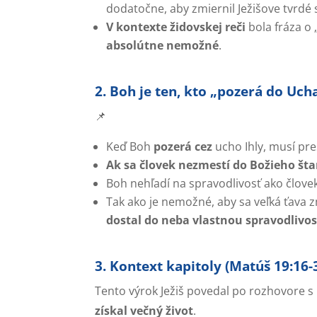
dodatočne, aby zmiernil Ježišove tvrdé 
V kontexte židovskej reči
bola fráza o
absolútne nemožné
.
2. Boh je ten, kto „pozerá do Ucha
📌
Keď Boh
pozerá cez
ucho Ihly, musí pre
Ak sa človek nezmestí do Božieho šta
Boh nehľadí na spravodlivosť ako člove
Tak ako je nemožné, aby sa veľká ťava 
dostal do neba vlastnou spravodlivo
3. Kontext kapitoly (Matúš 19:16-
Tento výrok Ježiš povedal po rozhovore s
získal večný život
.