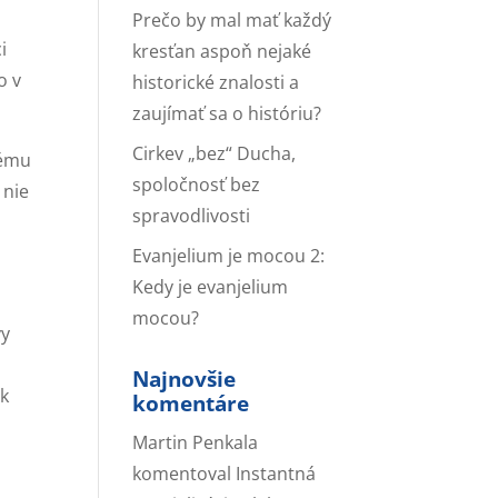
Prečo by mal mať každý
i
kresťan aspoň nejaké
o v
historické znalosti a
zaujímať sa o históriu?
Cirkev „bez“ Ducha,
tému
spoločnosť bez
 nie
spravodlivosti
Evanjelium je mocou 2:
Kedy je evanjelium
mocou?
vy
Najnovšie
 k
komentáre
Martin Penkala
komentoval
Instantná