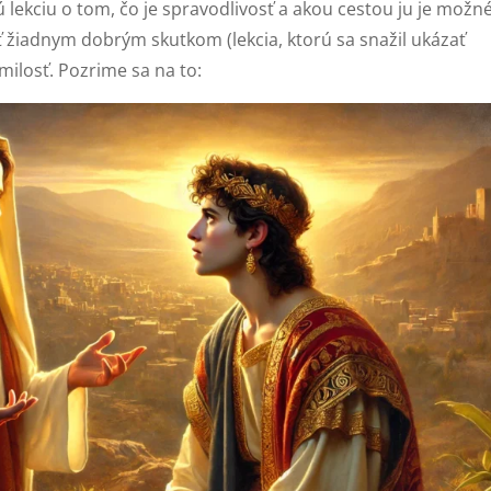
nú lekciu o tom, čo je spravodlivosť a akou cestou ju je možn
ať žiadnym dobrým skutkom (lekcia, ktorú sa snažil ukázať
 milosť. Pozrime sa na to: