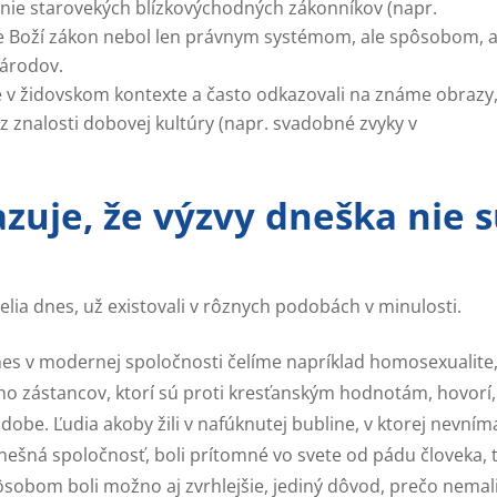
nie starovekých blízkovýchodných zákonníkov (napr.
e Boží zákon nebol len právnym systémom, ale spôsobom, 
národov.
é v židovskom kontexte a často odkazovali na známe obrazy
 znalosti dobovej kultúry (napr. svadobné zvyky v
azuje, že výzvy dneška nie 
lia dnes, už existovali v rôznych podobách v minulosti.
nes v modernej spoločnosti čelíme napríklad homosexualite
 zástancov, ktorí sú proti kresťanským hodnotám, hovorí,
dobe. Ľudia akoby žili v nafúknutej bubline, v ktorej nevním
 dnešná spoločnosť, boli prítomné vo svete od pádu človeka, 
ôsobom boli možno aj zvrhlejšie, jediný dôvod, prečo nemal