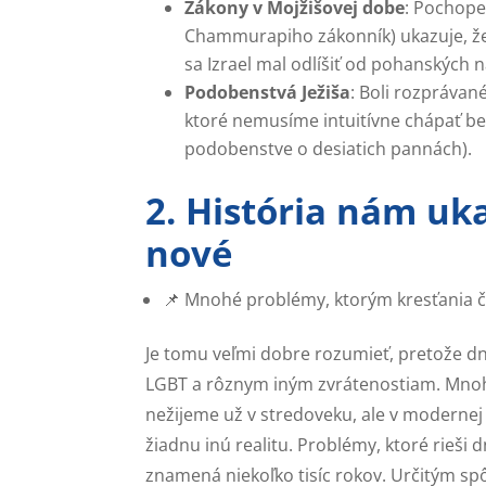
Zákony v Mojžišovej dobe
: Pochope
Chammurapiho zákonník) ukazuje, ž
sa Izrael mal odlíšiť od pohanských 
Podobenstvá Ježiša
: Boli rozprávan
ktoré nemusíme intuitívne chápať bez
podobenstve o desiatich pannách).
2. História nám uk
nové
📌 Mnohé problémy, ktorým kresťania če
Je tomu veľmi dobre rozumieť, pretože d
LGBT a rôznym iným zvrátenostiam. Mnoho
nežijeme už v stredoveku, ale v modernej 
žiadnu inú realitu. Problémy, ktoré rieši
znamená niekoľko tisíc rokov. Určitým sp